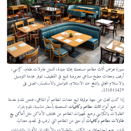
صورة تعرض أثاث مطاعم مستعملة بحالة جيدة، تشمل طاولات طعام، كراسي،
أرفف ومعدات مطبخ صناعي معروضة للبيع في القطيف. تتوفر خدمة التوصيل
والاستلام المجاني والدفع عند الاستلام. للتواصل والاستفسار، اتصل على
531015429.
إذا كنت تبحث عن جهة موثوقة لبيع معدات المطاعم أو المقاهي، فنحن نقدم خدمة
شراء جميع أنواع
اثاث مطاعم وكافيهات
المستعملة بأسعار مناسبة. نقوم بشراء
الطاولات والكراسي وجميع تجهيزات المطاعم من مختلف الأماكن مثل
أماكن بيع
طاولات مطاعم وكافيهات
أو حتى من المطاعم التي ترغب في تجديد معداتها.
نشتري جميع احتياجاتك من الكراسي والطاولات والأرائك إلى الأفران والشوايات