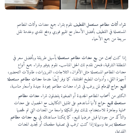
صورة توضح مجموعة من أثاث المطاعم المستعمل المعروض للبيع في القطيف، تشمل طاولات وكراسي خشب
شراء أثاث مطاعم مستعمل القطيف
نقوم بشراء جميع معدات وأثاث المطاعم
المستعملة في القطيف بأفضل الأسعار مع تقييم فوري ودفع نقدي وخدمة نقل
سريعة من جميع الأحياء
إذا كنت تبحث عن
بيع معدات مطاعم مستعملة
بأسهل طريقة وبأفضل سعر في
المنطقة الشرقية، فنحن نقدم لك الحل المناسب. نقوم بتوفير وشراء جميع أنواع
معدات المطاعم المستعملة مثل الأفران، الثلاجات، الفريزرات، طاولات التحضير،
أجهزة القلي، وأدوات المطبخ المختلفة. كما نوفر أيضًا خدمة
معدات مطاعم مستعملة
للبيع حراج الدمام
لمن يرغب في شراء معدات مطاعم بجودة جيدة وأسعار مناسبة.
الكثير من أصحاب المطاعم الجديدة أو الصغيرة يفضلون شراء
معدات مطاعم
مستعمله للبيع حراج
لأنها تساعدهم على تقليل التكاليف مع الحصول على معدات
عملية وجاهزة للاستخدام. لذلك نوفر تشكيلة واسعة من المعدات التي تم فحصها
والتأكد من جودتها قبل عرضها للبيع. كما يمكننا مساعدتك في
بيع معدات مطاعم
مستعملة
بسرعة وسهولة إذا كنت ترغب في تصفية مطعمك أو تجديد المعدات
القديمة.