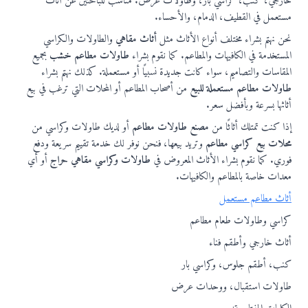
خارجي، كنب، كراسي بار، وطاولات عرض. مناسب للباحثين عن أثاث
مستعمل في القطيف، الدمام، والأحساء.
نحن نهتم بشراء مختلف أنواع الأثاث مثل
أثاث مقاهي
والطاولات والكراسي
المستخدمة في الكافيهات والمطاعم. كما نقوم بشراء
طاولات مطاعم خشب
بجميع
المقاسات والتصاميم، سواء كانت جديدة نسبيًا أو مستعملة. كذلك نهتم بشراء
طاولات مطاعم مستعملة للبيع
من أصحاب المطاعم أو المحلات التي ترغب في بيع
أثاثها بسرعة وبأفضل سعر.
إذا كنت تمتلك أثاثًا من
مصنع طاولات مطاعم
أو لديك طاولات وكراسي من
محلات بيع كراسي مطاعم
وتريد بيعها، فنحن نوفر لك خدمة تقييم سريعة ودفع
فوري. كما نقوم بشراء الأثاث المعروض في
طاولات وكراسي مقاهي حراج
أو أي
معدات خاصة بالمطاعم والكافيهات.
أثاث مطاعم مستعمل
كراسي وطاولات طعام مطاعم
أثاث خارجي وأطقم فناء
كنب، أطقم جلوس، وكراسي بار
طاولات استقبال، ووحدات عرض