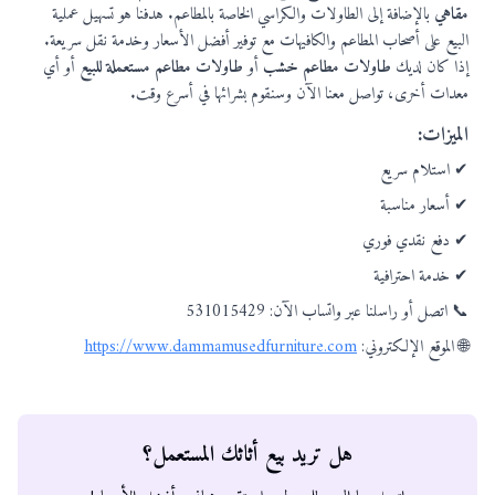
مقاهي
بالإضافة إلى الطاولات والكراسي الخاصة بالمطاعم. هدفنا هو تسهيل عملية
البيع على أصحاب المطاعم والكافيهات مع توفير أفضل الأسعار وخدمة نقل سريعة.
إذا كان لديك
طاولات مطاعم خشب
أو
طاولات مطاعم مستعملة للبيع
أو أي
معدات أخرى، تواصل معنا الآن وسنقوم بشرائها في أسرع وقت.
الميزات:
✔ استلام سريع
✔ أسعار مناسبة
✔ دفع نقدي فوري
✔ خدمة احترافية
📞 اتصل أو راسلنا عبر واتساب الآن: 531015429
🌐 الموقع الإلكتروني:
https://www.dammamusedfurniture.com
هل تريد بيع أثاثك المستعمل؟