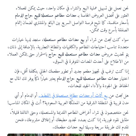
نحن نعمل على تسهيل عملية البيع والشراء في مكان واحد، حيث يمكن للعملاء
العثور على أفضل العروض الخاصة بـ
معدات مطاعم مستعملة للبيع حراج الدمام
بأسعار منافسة. كما نتيح فرصة التواصل السريع بين البائع والمشتري لضمان إتمام
الصفقة بأسرع وقت ممكن.
سواء كنت تبحث عن شراء أو
بيع معدات مطاعم مستعملة
، ستجد لدينا خيارات
متعددة تناسب احتياجات المطاعم والكافيهات والمطابخ التجارية. بالإضافة إلى ذلك،
يتم تحديث عروض
معدات مطاعم مستعمله للبيع حراج
باستمرار حتى يتمكن العملاء
من الاطلاع على أحدث المعدات المتوفرة في السوق.
إذا كنت ترغب في تجهيز مطعم جديد أو تطوير مطعمك الحالي بتكلفة أقل، فإن
اختيار
معدات مطاعم مستعملة للبيع حراج الدمام
يعتبر خيارًا ذكيًا يوفر لك المال مع
الحفاظ على الجودة والأداء الجيد للمعدات.
هل تبحث عن
بيع أثاث أو معدات
مطابخ مستعملة في القطيف
أو الدمام أو أي
مدن قريبة في المنطقة الشرقية من المملكة العربية السعودية؟ أنت في المكان المناسب!
نحن متخصصون في شراء أغراض المطاعم القديمة والمستعملة، وحتى التالفة قليلاً،
مقابل نقود فورية. إذا كنت بصدد تجديد مطبخك أو إغلاق مشروعك، فنحن
نقدم لك طريقة سريعة وسهلة لبيع معدات مطعمك.